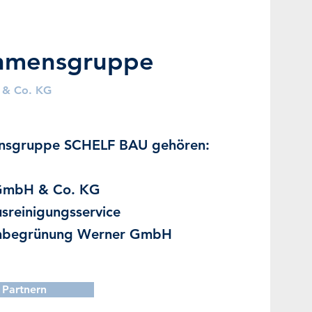
hmensgruppe
& Co. KG
nsgruppe SCHELF BAU gehören:
mbH & Co. KG
usreinigungsservice
hbegrünung Werner GmbH
 Partnern