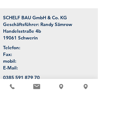
SCHELF BAU GmbH & Co. KG
Geschäftsführer: Randy Sämrow
Handelsstraße 4b
19061 Schwerin
Telefon:
Fax:
mobil:
E-Mail:
0385 591 879 70
0385 591 879 71
0174 660 48 42
info@schelf-bau.de
Niederlassung Hamburg
SCHELF BAU GmbH & Co. KG
Klinikweg 8
22081 Hamburg